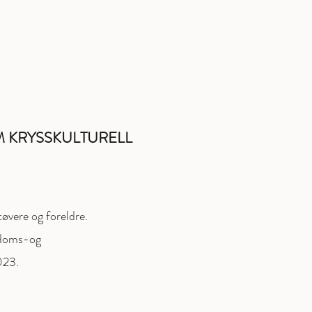
 KRYSSKULTURELL
øvere og foreldre.
gdoms-og
023.