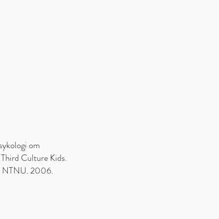
N
sykologi om
s Third Culture Kids.
gi, NTNU. 2006.