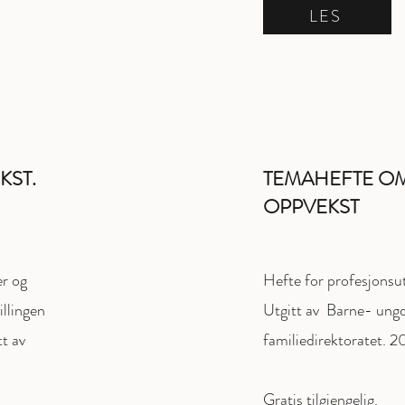
LES
KST.
TEMAHEFTE OM
OPPVEKST
er og
Hefte for profesjonsut
illingen
Utgitt av Barne- un
t av
familiedirektoratet. 2
Gratis tilgjengelig.