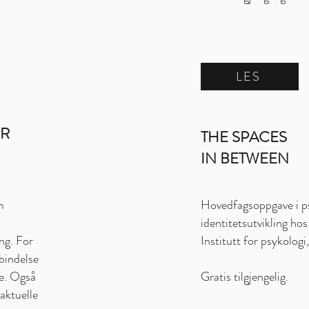
LES
OR
THE SPACES
IN BETWEE
m
Hovedfagsoppgave i p
identitetsutvikling ho
ing. For
Institutt for psykolo
rbindelse
re. Også
Gratis tilgjengelig.
 aktuelle