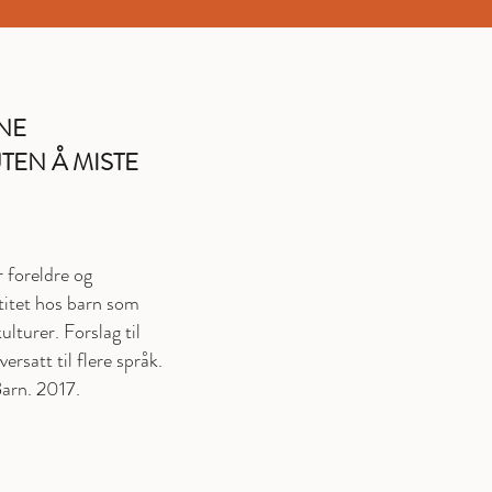
NE
TEN Å MISTE
r foreldre og
itet hos barn som
lturer. Forslag til
rsatt til flere språk.
Barn. 2017.