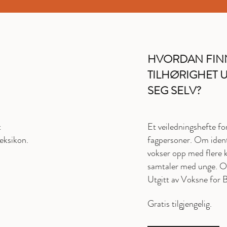
HVORDAN FIN
TILHØRIGHET U
SEG SELV?
t
Et veiledningshefte fo
eksikon.
fagpersoner. Om ident
vokser opp med flere ku
samtaler med unge. Ove
Utgitt av Voksne for 
Gratis tilgjengelig.