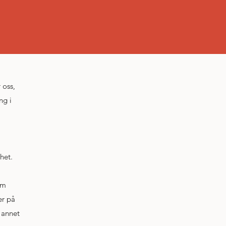
 oss,
ng i
l
ghet.
om
er på
 annet