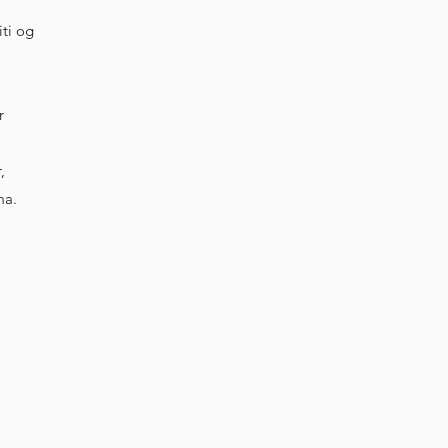
iti og
r
,
ma.